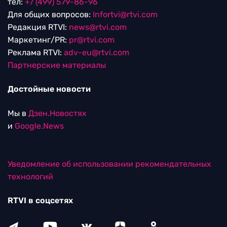
тел:
+7 (499) 579-86-96
Для общих вопросов:
Infortvi@rtvi.com
Редакция RTVI:
news@rtvi.com
Маркетинг/PR:
pr@rtvi.com
Реклама RTVI:
adv-eu@rtvi.com
Партнерские материалы
Достойные новости
Мы в
Дзен.Новостях
и
Google.News
Уведомление об использовании рекомендательных
технологий
RTVI в соцсетях