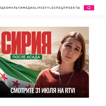
ИДЕО
МУЛЬТИМЕДИА
LIFESTYLE
СПЕЦПРОЕКТЫ