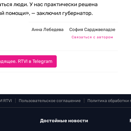
аться люди. У нас практически решена
й помощи», — заключил губернатор.
Анна Лебедева
София Сарджвеладзе
Связаться с автором
дящее. RTVI в Telegram
И RTVI
|
Пользовательское соглашение
|
Политика обработки
Достойные новости