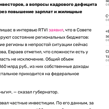
з
инвесторов, а вопросы кадрового дефицита
08
ерез повышение зарплат и жилищные
С
08
Клишас в интервью RTVI
заявил
, что в Совете
«
з
руют состояние региональных бюджетов:
08
гие регионы в непростой ситуации сейчас
ва, Евраев отметил, что сложности есть у
С
т
бласть не исключение. Общий объем
0
60 млрд руб., из них собственные доходы
остальное приходится на федеральное
ньги», — сказал губернатор.
вал частные инвестиции. По его данным, за