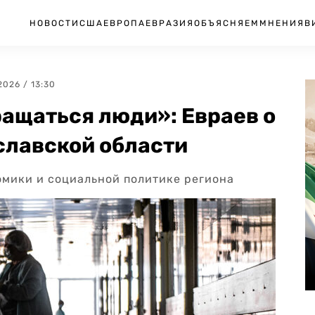
НОВОСТИ
США
ЕВРОПА
ЕВРАЗИЯ
ОБЪЯСНЯЕМ
МНЕНИЯ
В
.2026 / 13:30
ащаться люди»: Евраев о
славской области
омики и социальной политике региона