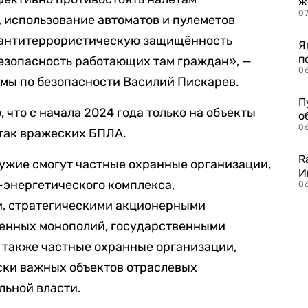
ж
0
, использование автоматов и пулеметов
 антитеррористическую защищённость
Я
п
езопасность работающих там граждан», —
0
думы по безопасности Василий Пискарев.
П
, что с начала 2024 года только на объекты
о
06
атак вражеских БПЛА.
R
ужие смогут частные охранные организации,
И
-энергетического комплекса,
0
, стратегическими акционерными
венных монополий, государственными
 также частные охранные организации,
ски важных объектов отраслевых
льной власти.