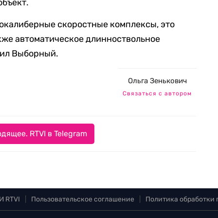
объект.
нокалиберные скоростные комплексы, это
кже автоматическое длинноствольное
лил Выборный.
Ольга Зенькович
Связаться с автором
дящее. RTVI в Telegram
И RTVI
|
Пользовательское соглашение
|
Политика обработки