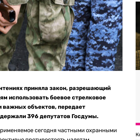
м чтениях приняла закон, разрешающий
ям использовать боевое стрелковое
и важных объектов, передает
ддержали 396 депутатов Госдумы.
применяемое сегодня частными охранными
К
фективно противостоять налетам