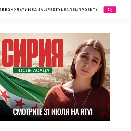
ИДЕО
МУЛЬТИМЕДИА
LIFESTYLE
СПЕЦПРОЕКТЫ