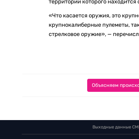
территории которого находится 
«Что касается оружия, это круп
крупнокалиберные пулеметы, та
стрелковое оружие», — перечис
Объясняем происхо
Выходные данные СМ