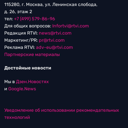
115280, г. Москва, ул. Ленинская слобода,
д. 26, этаж 2
тел:
+7 (499) 579-86-96
Для общих вопросов:
Infortvi@rtvi.com
Редакция RTVI:
news@rtvi.com
Маркетинг/PR:
pr@rtvi.com
Реклама RTVI:
adv-eu@rtvi.com
Партнерские материалы
Достойные новости
Мы в
Дзен.Новостях
и
Google.News
Уведомление об использовании рекомендательных
технологий