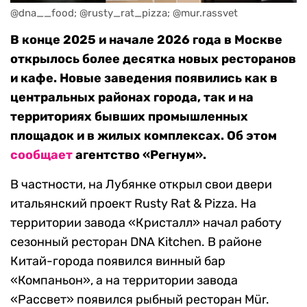
@dna__food; @rusty_rat_pizza; @mur.rassvet
В конце 2025 и начале 2026 года в Москве
открылось более десятка новых ресторанов
и кафе. Новые заведения появились как в
центральных районах города, так и на
территориях бывших промышленных
площадок и в жилых комплексах. Об этом
сообщает
агентство «Регнум».
В частности, на Лубянке открыл свои двери
итальянский проект Rusty Rat & Pizza. На
территории завода «Кристалл» начал работу
сезонный ресторан DNA Kitchen. В районе
Китай-города появился винный бар
«Компаньон», а на территории завода
«Рассвет» появился рыбный ресторан Mür.