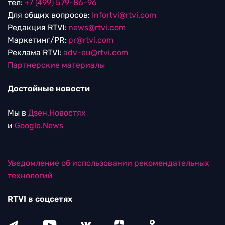
тел:
+7 (499) 579-86-96
Для общих вопросов:
Infortvi@rtvi.com
Редакция RTVI:
news@rtvi.com
Маркетинг/PR:
pr@rtvi.com
Реклама RTVI:
adv-eu@rtvi.com
Партнерские материалы
Достойные новости
Мы в
Дзен.Новостях
и
Google.News
Уведомление об использовании рекомендательных
технологий
RTVI в соцсетях