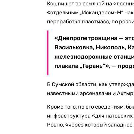
Коц пишет со ссылкой на «военн
«отдельным „Искандером-М“ накр
переработка пластмасс, по росс
«Днепропетровщина — это 
Васильковка, Никополь, 
железнодорожные станции
плакала „Герань“», — про
В Сумской области, как утвержда
известными арсеналами и Ахтырк
Кроме того, по его сведениям, б
инфраструктура «для натовских 
Ровно, «через который западное 