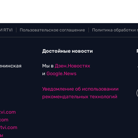
И RTVI
|
Пользовательское соглашение
|
Политика обработки
Достойные новости
Ленинская
Мы в
Дзен.Новостях
и
Google.News
Уведомление об использовании
рекомендательных технологий
vi.com
.com
tvi.com
лы