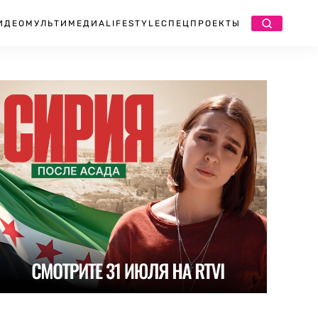
ИДЕО
МУЛЬТИМЕДИА
LIFESTYLE
СПЕЦПРОЕКТЫ