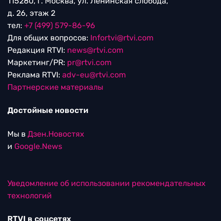
115280, г. Москва, ул. Ленинская слобода,
д. 26, этаж 2
тел:
+7 (499) 579-86-96
Для общих вопросов:
Infortvi@rtvi.com
Редакция RTVI:
news@rtvi.com
Маркетинг/PR:
pr@rtvi.com
Реклама RTVI:
adv-eu@rtvi.com
Партнерские материалы
Достойные новости
Мы в
Дзен.Новостях
и
Google.News
Уведомление об использовании рекомендательных
технологий
RTVI в соцсетях