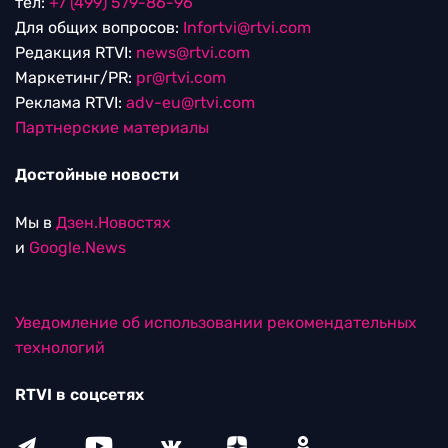
тел:
+7 (499) 579-86-96
Для общих вопросов:
Infortvi@rtvi.com
Редакция RTVI:
news@rtvi.com
Маркетинг/PR:
pr@rtvi.com
Реклама RTVI:
adv-eu@rtvi.com
Партнерские материалы
Достойные новости
Мы в
Дзен.Новостях
и
Google.News
Уведомление об использовании рекомендательных
технологий
RTVI в соцсетях