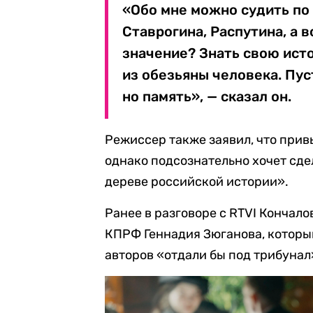
«Обо мне можно судить по 
Ставрогина, Распутина, а в
значение? Знать свою ист
из обезьяны человека. Пу
но память», — сказал он.
Режиссер также заявил, что привы
однако подсознательно хочет сде
дереве российской истории».
Ранее в разговоре с RTVI Кончал
КПРФ Геннадия Зюганова, который 
авторов «отдали бы под трибунал