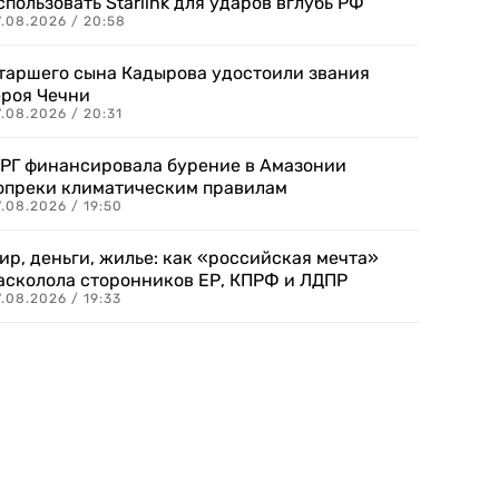
спользовать Starlink для ударов вглубь РФ
7.08.2026 / 20:58
таршего сына Кадырова удостоили звания
ероя Чечни
.08.2026 / 20:31
РГ финансировала бурение в Амазонии
опреки климатическим правилам
.08.2026 / 19:50
ир, деньги, жилье: как «российская мечта»
асколола сторонников ЕР, КПРФ и ЛДПР
.08.2026 / 19:33