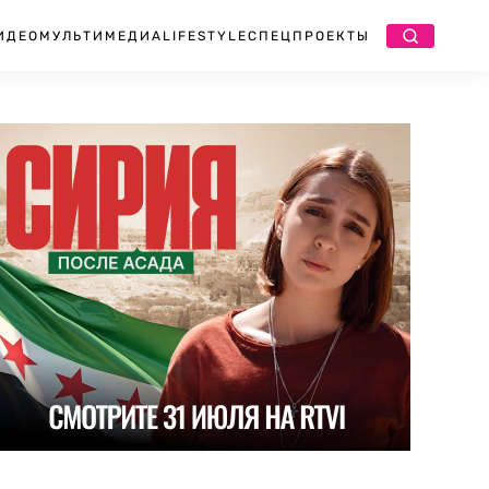
ИДЕО
МУЛЬТИМЕДИА
LIFESTYLE
СПЕЦПРОЕКТЫ