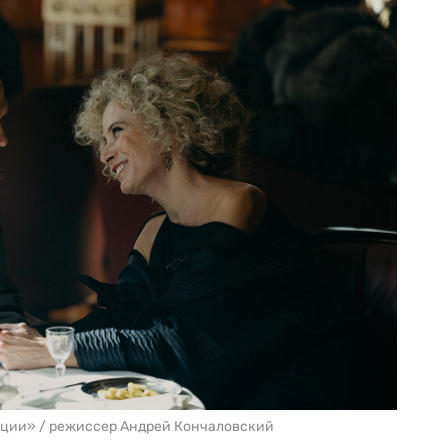
юции» / режиссер Андрей Кончаловский