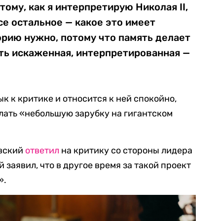
тому, как я интерпретирую Николая II,
се остальное — какое это имеет
орию нужно, потому что память делает
сть искаженная, интерпретированная —
к к критике и относится к ней спокойно,
лать «небольшую зарубку на гигантском
овский
ответил
на критику со стороны лидера
заявил, что в другое время за такой проект
».