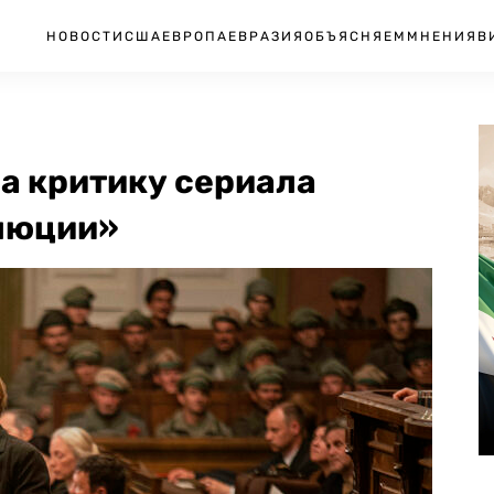
НОВОСТИ
США
ЕВРОПА
ЕВРАЗИЯ
ОБЪЯСНЯЕМ
МНЕНИЯ
В
а критику сериала
олюции»