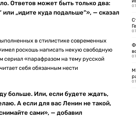
и
ило. Ответов может быть только два:
0
“ или „идите куда подальше“», — сказал
С
Г
07
выполненных в стилистике современных
Ф
 «имел роскошь написать некую свободную
в
07
ам сериал «парафразом на тему русской
считает себя обязанным нести
М
р
07
ду больше. Или, если будете ждать,
лаю. А если для вас Ленин не такой,
 снимайте сами», — добавил