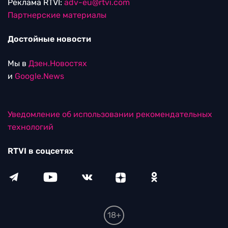
Реклама RTVI:
adv-eu@rtvi.com
Партнерские материалы
Достойные новости
Мы в
Дзен.Новостях
и
Google.News
Уведомление об использовании рекомендательных
технологий
RTVI в соцсетях
18+