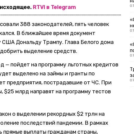
н
07
оисходящее.
RTVI в Telegram
«
совали 388 законодателей, пять человек
н
07
жался. В ближайшее время документ
у США Дональду Трампу. Глава Белого дома
«
п
одобрить выделение средств.
07
д — пойдет на программу льготных кредитов
Т
удет выделено на займы и гранты по
з
07
ет предприятия, пострадавшие от ЧС. При
, $25 млрд направят на программу тестов
акон о выделении рекордных $2 трлн на
оление последствий пандемии. В рамках
ь прямые выплаты гражданам страны,