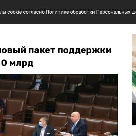
НОВОСТИ
США
ЕВРОПА
ЕВРАЗИЯ
ОБЪЯСНЯЕМ
МНЕНИЯ
лы cookie согласно
Политике обработки Персональных 
новый пакет поддержки
00 млрд