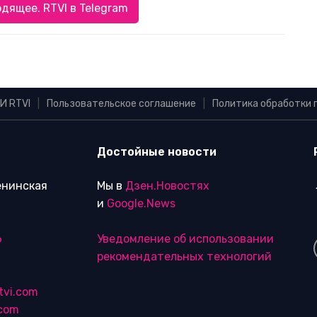
дящее. RTVI в Telegram
И RTVI
|
Пользовательское соглашение
|
Политика обработки 
Достойные новости
Ленинская
Мы в
Дзен.Новостях
и
Google.News
6
Уведомление об использовании
рекомендательных технологий
tvi.com
.com