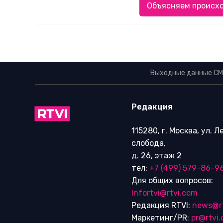
Объясняем происхо
Выходные данные СМ
Редакция
115280, г. Москва, ул. 
слобода,
д. 26, этаж 2
тел:
+7 (499) 579-86-9
Для общих вопросов:
Infortvi@rtvi.com
Редакция RTVI:
news@r
Маркетинг/PR:
pr@rtvi