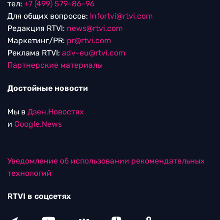
тел:
+7 (499) 579-86-96
Для общих вопросов:
Infortvi@rtvi.com
Редакция RTVI:
news@rtvi.com
Маркетинг/PR:
pr@rtvi.com
Реклама RTVI:
adv-eu@rtvi.com
Партнерские материалы
Достойные новости
Мы в
Дзен.Новостях
и
Google.News
Уведомление об использовании рекомендательных
технологий
RTVI в соцсетях