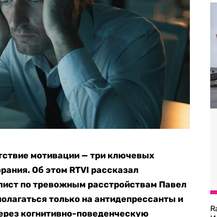
утствие мотивации — три ключевых
рания. Об этом RTVI рассказал
алист по тревожным расстройствам Павел
полагаться только на антидепрессанты и
R
через когнитивно-поведенческую