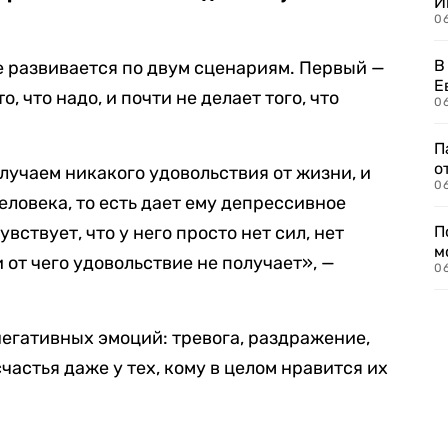
И
0
В
 развивается по двум сценариям. Первый —
Е
, что надо, и почти не делает того, что
06
П
о
лучаем никакого удовольствия от жизни, и
06
ловека, то есть дает ему депрессивное
увствует, что у него просто нет сил, нет
П
м
 от чего удовольствие не получает», —
06
егативных эмоций: тревога, раздражение,
астья даже у тех, кому в целом нравится их