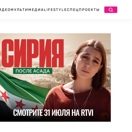
ИДЕО
МУЛЬТИМЕДИА
LIFESTYLE
СПЕЦПРОЕКТЫ