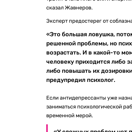
сказал Жавнеров.
Эксперт предостерег от соблазн
«Это большая ловушка, пот
решенной проблемы, но пси
возрастать. И в какой-то мо
человеку приходится либо з
либо повышать их дозировки,
предупредил психолог.
Если антидепрессанты уже назн
заниматься психологической раб
временной мерой.
«У сложных проблем нет п