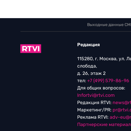
Выходные данные СМ
Редакция
115280, г. Москва, ул. 
слобода,
д. 26, этаж 2
тел:
+7 (499) 579-86-96
Для общих вопросов:
Infortvi@rtvi.com
Редакция RTVI:
news@rt
Маркетинг/PR:
pr@rtvi
Реклама RTVI:
adv-eu@r
Партнерские материа