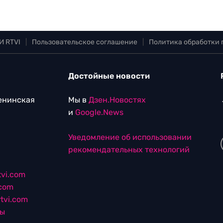
И RTVI
|
Пользовательское соглашение
|
Политика обработки
Достойные новости
Ленинская
Мы в
Дзен.Новостях
и
Google.News
Уведомление об использовании
рекомендательных технологий
vi.com
.com
tvi.com
лы