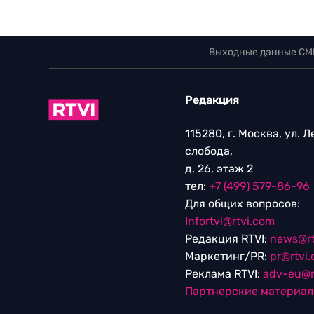
Выходные данные СМ
Редакция
115280, г. Москва, ул. 
слобода,
д. 26, этаж 2
тел:
+7 (499) 579-86-96
Для общих вопросов:
Infortvi@rtvi.com
Редакция RTVI:
news@rt
Маркетинг/PR:
pr@rtvi
Реклама RTVI:
adv-eu@r
Партнерские материа