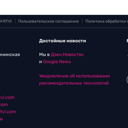
И RTVI
|
Пользовательское соглашение
|
Политика обработки
Достойные новости
Ленинская
Мы в
Дзен.Новостях
и
Google.News
Уведомление об использовании
рекомендательных технологий
vi.com
.com
tvi.com
лы