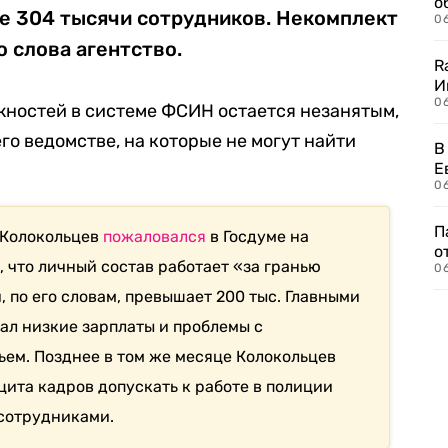
о
ме 304 тысячи сотрудников. Некомплект
06
о слова агентство.
R
И
0
лжностей в системе ФСИН остается незанятым,
его ведомстве, на которые не могут найти
В
Е
06
П
 Колокольцев
пожаловался
в Госдуме на
о
, что личный состав работает «за гранью
06
 по его словам, превышает 200 тыс. Главными
ал низкие зарплаты и проблемы с
ем. Позднее в том же месяце Колокольцев
ита кадров допускать к работе в полиции
 сотрудниками.