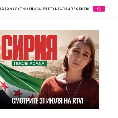
ИДЕО
МУЛЬТИМЕДИА
LIFESTYLE
СПЕЦПРОЕКТЫ