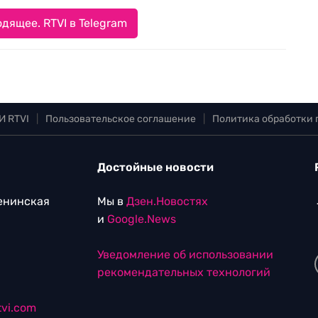
дящее. RTVI в Telegram
И RTVI
|
Пользовательское соглашение
|
Политика обработки
Достойные новости
Ленинская
Мы в
Дзен.Новостях
и
Google.News
Уведомление об использовании
рекомендательных технологий
vi.com