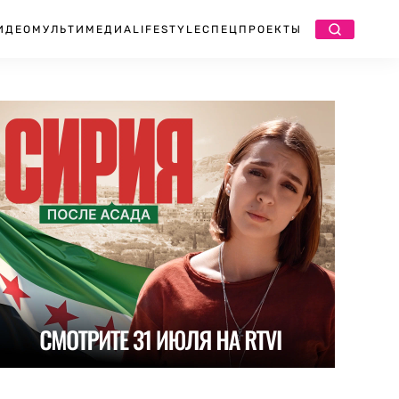
ИДЕО
МУЛЬТИМЕДИА
LIFESTYLE
СПЕЦПРОЕКТЫ