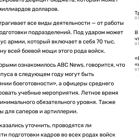
 миллиардов долларов.
Т
07
рагивает все виды деятельности — от работы
подготовки подразделений. Под ударом может
В
ч
пус армии, который включает в себя 70 тыс.
07
у всей боевой мощи этого рода войск.
«
торыми ознакомилось ABC News, говорится, что
«
07
пуса в следующем году могут быть
нии боеготовности», а офицеры среднего
ровать учебные мероприятия. Летное время
минимального обязательного уровня. Также
 для саперов и артиллерии.
азались уточнить, проводятся ли
ти подготовки кадров во всех родах войск