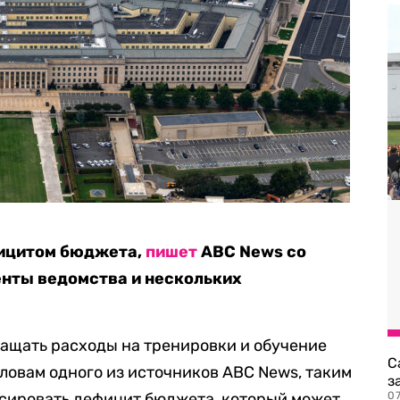
фицитом бюджета,
пишет
ABC News со
енты ведомства и нескольких
ащать расходы на тренировки и обучение
С
словам одного из источников ABC News, таким
з
нсировать дефицит бюджета, который может
0