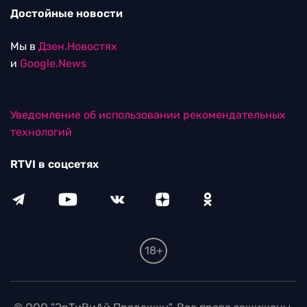
Достойные новости
Мы в
Дзен.Новостях
и
Google.News
Уведомление об использовании рекомендательных
технологий
RTVI в соцсетях
18+