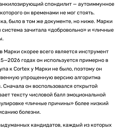
и анкилозирующий спондилит — аутоиммунное
которого он временами не мог стоять.
ка, было в том же документе, но ниже. Марки
я система зачитала «добровольно» и «личные
ы.
ов Марки скорее всего является инструмент
25—2026 годах он используется примерно в
па к Cortex у Марки не было, поэтому он
ственную упрощенную версию алгоритма
й. Сначала он воспользовался открытой
вает тексту числовой балл эмоциональной
мулировке «личные причины» более низкий
исанию болезни.
 выдуманных кандидатов, каждый из которых