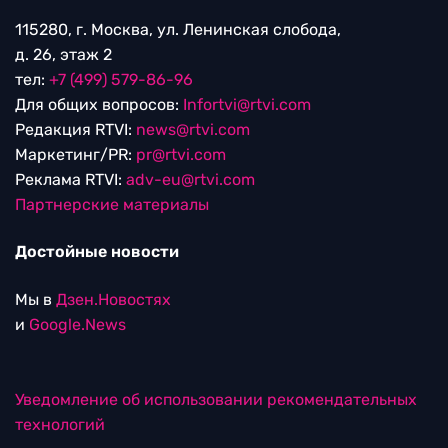
115280, г. Москва, ул. Ленинская слобода,
д. 26, этаж 2
тел:
+7 (499) 579-86-96
Для общих вопросов:
Infortvi@rtvi.com
Редакция RTVI:
news@rtvi.com
Маркетинг/PR:
pr@rtvi.com
Реклама RTVI:
adv-eu@rtvi.com
Партнерские материалы
Достойные новости
Мы в
Дзен.Новостях
и
Google.News
Уведомление об использовании рекомендательных
технологий