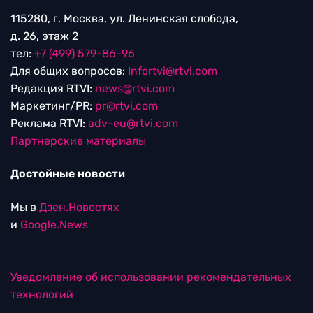
115280, г. Москва, ул. Ленинская слобода,
д. 26, этаж 2
тел:
+7 (499) 579-86-96
Для общих вопросов:
Infortvi@rtvi.com
Редакция RTVI:
news@rtvi.com
Маркетинг/PR:
pr@rtvi.com
Реклама RTVI:
adv-eu@rtvi.com
Партнерские материалы
Достойные новости
Мы в
Дзен.Новостях
и
Google.News
Уведомление об использовании рекомендательных
технологий