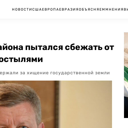
НОВОСТИ
США
ЕВРОПА
ЕВРАЗИЯ
ОБЪЯСНЯЕМ
МНЕНИЯ
В
района пытался сбежать от
костылями
держали за хищение государственной земли