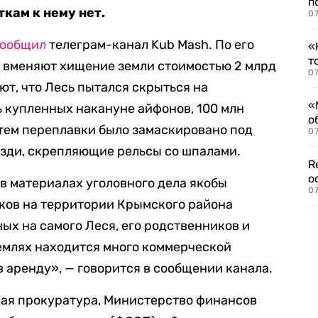
п
ткам к нему нет.
07
сообщил
телеграм-канал Kub Mash. По его
«
т
а вменяют хищение земли стоимостью 2 млрд
07
ют, что Лесь пытался скрыться на
«
ь купленных накануне айфонов, 100 млн
о
путем переплавки было замаскировано под
07
зди, скрепляющие рельсы со шпалами.
R
о
о в материалах уголовного дела якобы
07
ков на территории Крымского района
ых на самого Леся, его родственников и
емлях находится много коммерческой
в аренду», — говорится в сообщении канала.
ная прокуратура, Министерство финансов