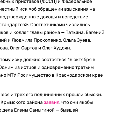
дебных приставов (ФССП) и Федеральное
местный иск «об обращении взыскания на
еподтвержденные доходы и вследствие
тандартов». Соответчиками числились
ков и коллег главы района — Татьяна, Евгений
ний и Людмила Прокопенко, Ольга Зуева,
ва, Олег Сартов и Олег Худоян.
тому иску должно состояться 16 октября в
Одним из истцов и одновременно третьим
зано МТУ Росимущество в Краснодарском крае
 Леся и трех его подчиненных прошли обыски.
а Крымского района
заявил
, что они якобы
го дела Елены Самыгиной — бывшей