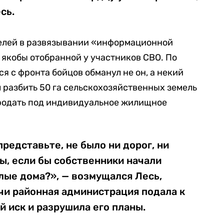
сь.
елей в развязывании «информационной
 якобы отобранной у участников СВО. По
я с фронта бойцов обманул не он, а некий
 разбить 50 га сельскохозяйственных земель
 продать под индивидуальное жилищное
представьте, не было ни дорог, ни
ы, если бы собственники начали
лые дома?», — возмущался Лесь,
ачи районная администрация подала к
й иск и разрушила его планы.