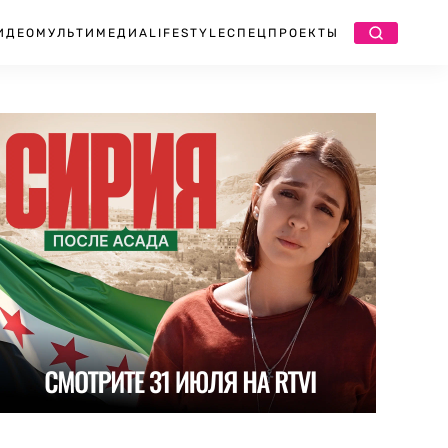
ИДЕО
МУЛЬТИМЕДИА
LIFESTYLE
СПЕЦПРОЕКТЫ