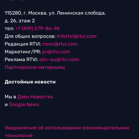
115280, г. Москва, ул. Ленинская слобода,
д. 26, этаж 2
тел:
+7 (499) 579-86-96
Для общих вопросов:
Infortvi@rtvi.com
Редакция RTVI:
news@rtvi.com
Маркетинг/PR:
pr@rtvi.com
Реклама RTVI:
adv-eu@rtvi.com
Партнерские материалы
Достойные новости
Мы в
Дзен.Новостях
и
Google.News
Уведомление об использовании рекомендательных
технологий