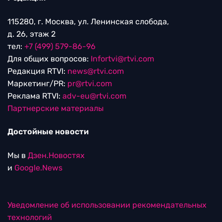
115280, г. Москва, ул. Ленинская слобода,
д. 26, этаж 2
тел:
+7 (499) 579-86-96
Для общих вопросов:
Infortvi@rtvi.com
Редакция RTVI:
news@rtvi.com
Маркетинг/PR:
pr@rtvi.com
Реклама RTVI:
adv-eu@rtvi.com
Партнерские материалы
Достойные новости
Мы в
Дзен.Новостях
и
Google.News
Уведомление об использовании рекомендательных
технологий