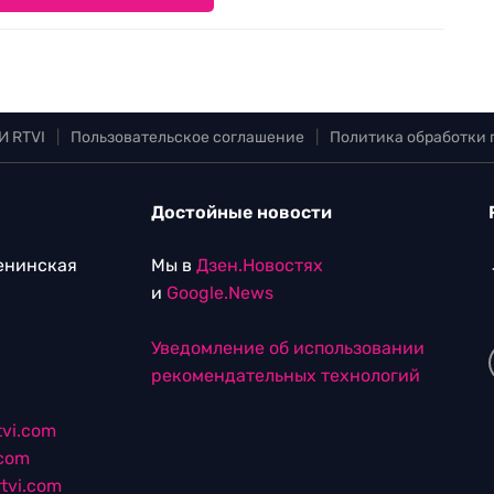
И RTVI
|
Пользовательское соглашение
|
Политика обработки
Достойные новости
Ленинская
Мы в
Дзен.Новостях
и
Google.News
Уведомление об использовании
рекомендательных технологий
vi.com
.com
tvi.com