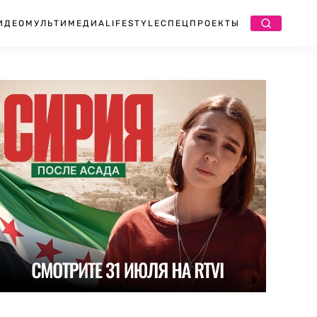
ИДЕО
МУЛЬТИМЕДИА
LIFESTYLE
СПЕЦПРОЕКТЫ