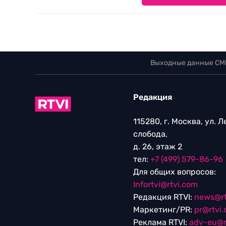
Выходные данные СМ
Редакция
115280, г. Москва, ул. 
слобода,
д. 26, этаж 2
тел:
+7 (499) 579-86-96
Для общих вопросов:
Infortvi@rtvi.com
Редакция RTVI:
news@rt
Маркетинг/PR:
pr@rtvi
Реклама RTVI:
adv-eu@r