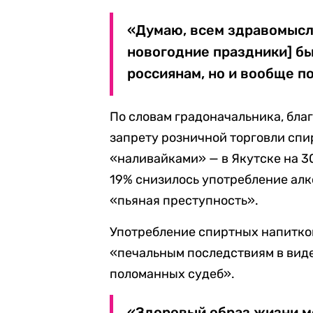
«Думаю, всем здравомысля
новогодние праздники] бы
россиянам, но и вообще по
По словам градоначальника, бла
запрету розничной торговли спи
«наливайками» — в Якутске на 3
19% снизилось употребление алк
«пьяная преступность».
Употребление спиртных напитков
«печальным последствиям в вид
поломанных судеб».
«Здоровый образ жизни м