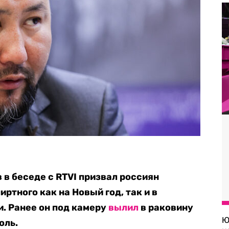
 в беседе с RTVI призвал россиян
ртного как на Новый год, так и в
. Ранее он под камеру
вылил
в раковину
Ю
оль.