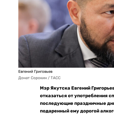
Евгений Григовьев
Донат Сорокин / ТАСС
Мэр Якутска Евгений Григорьев
отказаться от употребления спи
последующие праздничные дни
подаренный ему дорогой алког