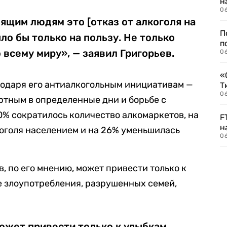
н
06
щим людям это [отказ от алкоголя на
П
ло бы только на пользу. Не только
п
 всему миру», — заявил Григорьев.
0
«
годаря его антиалкогольным инициативам —
Т
06
ртным в определенные дни и борьбе с
0% сократилось количество алкомаркетов, на
F
н
оголя населением и на 26% уменьшилась
06
, по его мнению, может привести только к
е злоупотребления, разрушенных семей,
ожет привести только к улыбкам,