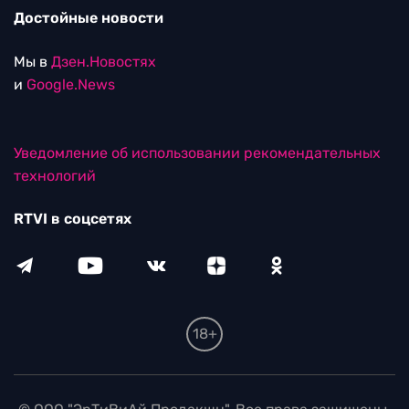
Достойные новости
Мы в
Дзен.Новостях
и
Google.News
Уведомление об использовании рекомендательных
технологий
RTVI в соцсетях
18+