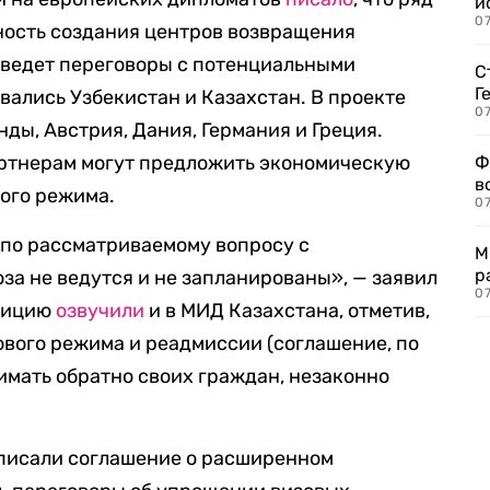
и
0
ность создания центров возвращения
 ведет переговоры с потенциальными
С
Г
вались Узбекистан и Казахстан. В проекте
07
нды, Австрия, Дания, Германия и Греция.
артнерам могут предложить экономическую
Ф
в
ого режима.
07
 по рассматриваемому вопросу с
М
р
а не ведутся и не запланированы», — заявил
07
озицию
озвучили
и в МИД Казахстана, отметив,
ового режима и реадмиссии (соглашение, по
имать обратно своих граждан, незаконно
дписали соглашение о расширенном