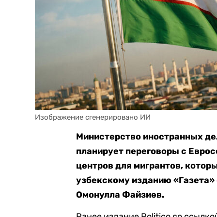
Изображение сгенерировано ИИ
Министерство иностранных дел 
планирует переговоры с Еврос
центров для мигрантов, котор
узбекскому изданию «Газета»
Омонулла Файзиев.
Ранее издание Politico со ссылк