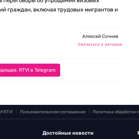
сь переговоры об упрощении визовых
ий граждан, включая трудовых мигрантов и
Алексей Сочнев
Связаться с автором
дящее. RTVI в Telegram
И RTVI
|
Пользовательское соглашение
|
Политика обработки
Достойные новости