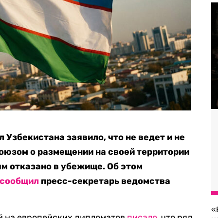
Узбекистана заявило, что не ведет и не
оюзом о размещении на своей территории
ым отказано в убежище. Об этом
сообщил
пресс-секретарь ведомства
«
ой на европейских дипломатов
писало
, что ряд