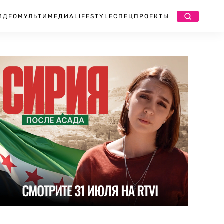
ИДЕО
МУЛЬТИМЕДИА
LIFESTYLE
СПЕЦПРОЕКТЫ