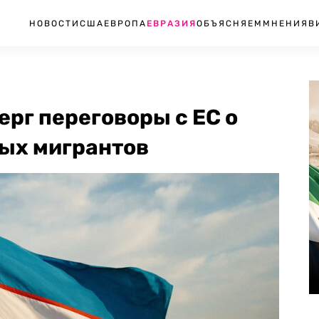
НОВОСТИ
США
ЕВРОПА
ЕВРАЗИЯ
ОБЪЯСНЯЕМ
МНЕНИЯ
В
рг переговоры с ЕС о
ых мигрантов