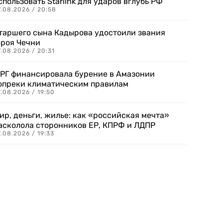
спользовать Starlink для ударов вглубь РФ
7.08.2026 / 20:58
таршего сына Кадырова удостоили звания
ероя Чечни
.08.2026 / 20:31
РГ финансировала бурение в Амазонии
опреки климатическим правилам
.08.2026 / 19:50
ир, деньги, жилье: как «российская мечта»
асколола сторонников ЕР, КПРФ и ЛДПР
.08.2026 / 19:33