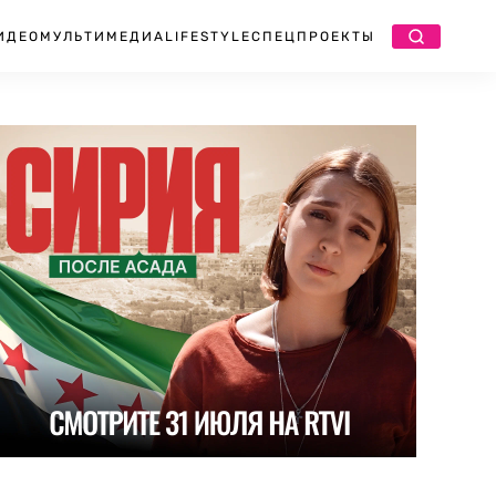
ИДЕО
МУЛЬТИМЕДИА
LIFESTYLE
СПЕЦПРОЕКТЫ