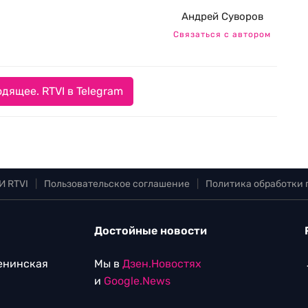
Андрей Суворов
Связаться с автором
дящее. RTVI в Telegram
И RTVI
|
Пользовательское соглашение
|
Политика обработки
Достойные новости
Ленинская
Мы в
Дзен.Новостях
и
Google.News