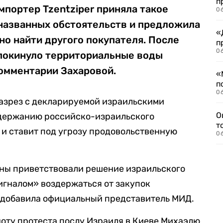
п
портер Tzentziper приняла такое
06
еназванных обстоятельств и предложила
«
о найти другого покупателя. После
п
06
 покинуло территориальные воды
комментарии Захаровой.
«
п
06
вразрез с декларируемой израильскими
О
держанию российско-израильского
т
и ставит под угрозу продовольственную
06
ны приветствовали решение израильского
сигналом» воздержаться от закупок
, добавила официальный представитель МИД.
оту протеста послу Израиля в Киеве Михаэлю