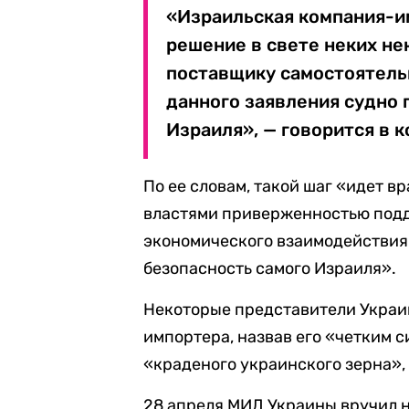
«Израильская компания-им
решение в свете неких н
поставщику самостоятельн
данного заявления судно
Израиля», — говорится в 
По ее словам, такой шаг «идет 
властями приверженностью под
экономического взаимодействия 
безопасность самого Израиля».
Некоторые представители Украи
импортера, назвав его «четким 
«краденого украинского зерна»
28 апреля МИД Украины вручил н