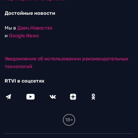
Достойные новости
Мы в
Дзен.Новостях
и
Google.News
Уведомление об использовании рекомендательных
технологий
RTVI в соцсетях
18+