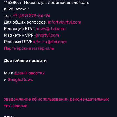
115280, г. Москва, ул. Ленинская слобода,
д. 26, этаж 2
тел:
+7 (499) 579-86-96
Для общих вопросов:
Infortvi@rtvi.com
Редакция RTVI:
news@rtvi.com
Маркетинг/PR:
pr@rtvi.com
Реклама RTVI:
adv-eu@rtvi.com
Партнерские материалы
Достойные новости
Мы в
Дзен.Новостях
и
Google.News
Уведомление об использовании рекомендательных
технологий