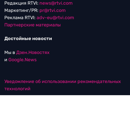
Редакция RTVI:
news@rtvi.com
Маркетинг/PR:
pr@rtvi.com
Реклама RTVI:
adv-eu@rtvi.com
Партнерские материалы
Достойные новости
Мы в
Дзен.Новостях
и
Google.News
Уведомление об использовании рекомендательных
технологий
RTVI в соцсетях