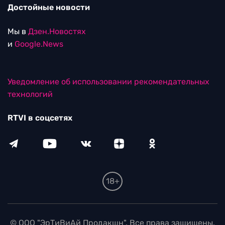
Достойные новости
Мы в
Дзен.Новостях
и
Google.News
Уведомление об использовании рекомендательных
технологий
RTVI в соцсетях
18+
© ООО "ЭрТиВиАй Продакшн". Все права защищены.