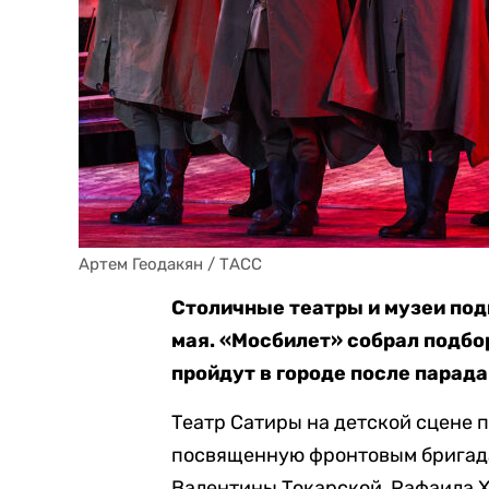
Артем Геодакян / ТАСС
Столичные театры и музеи под
мая. «Мосбилет» собрал подб
пройдут в городе после парада
Театр Сатиры на детской сцене 
посвященную фронтовым бригада
Валентины Токарской, Рафаила Х