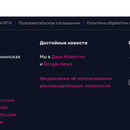
И RTVI
|
Пользовательское соглашение
|
Политика обработки
Достойные новости
Ленинская
Мы в
Дзен.Новостях
и
Google.News
Уведомление об использовании
рекомендательных технологий
vi.com
.com
tvi.com
лы