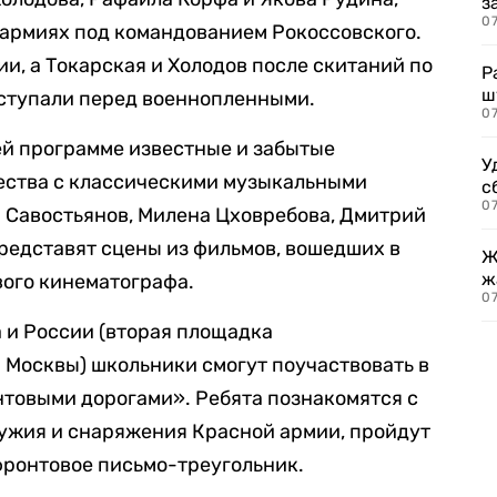
з
07
й армиях под командованием Рокоссовского.
и, а Токарская и Холодов после скитаний по
Р
ш
ыступали перед военнопленными.
07
ей программе известные и забытые
У
ества с классическими музыкальными
с
07
 Савостьянов, Милена Цховребова, Дмитрий
редставят сцены из фильмов, вошедших в
Ж
ж
вого кинематографа.
0
а и России (вторая площадка
 Москвы) школьники смогут поучаствовать в
товыми дорогами». Ребята познакомятся с
ружия и снаряжения Красной армии, пройдут
фронтовое письмо-треугольник.