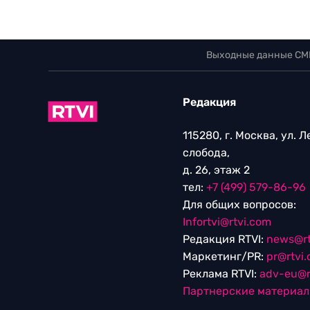
Выходные данные СМ
Редакция
115280, г. Москва, ул. 
слобода,
д. 26, этаж 2
тел:
+7 (499) 579-86-96
Для общих вопросов:
Infortvi@rtvi.com
Редакция RTVI:
news@rt
Маркетинг/PR:
pr@rtvi
Реклама RTVI:
adv-eu@r
Партнерские материа