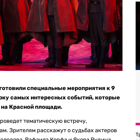
готовили специальные мероприятия к 9
орку самых интересных событий, которые
 на Красной площади.
проведет тематическую встречу,
м. Зрителям расскажут о судьбах актеров
Т
олодова, Рафаила Корфа и Якова Рудина,