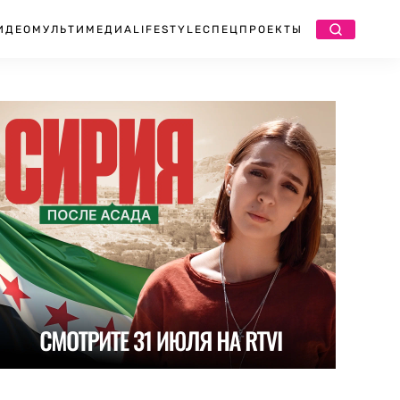
ИДЕО
МУЛЬТИМЕДИА
LIFESTYLE
СПЕЦПРОЕКТЫ