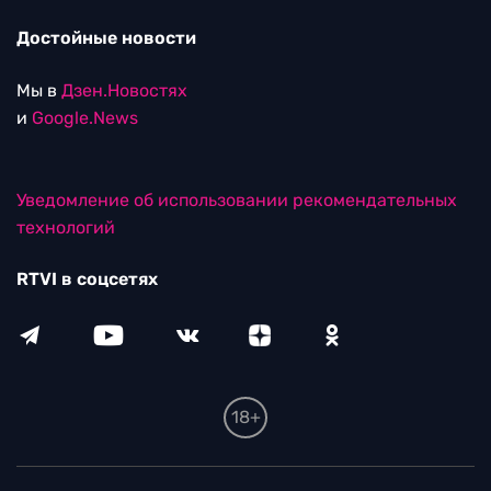
Достойные новости
Мы в
Дзен.Новостях
и
Google.News
Уведомление об использовании рекомендательных
технологий
RTVI в соцсетях
18+