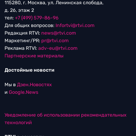
115280, г. Москва, ул. Ленинская слобода,
д. 26, этаж 2
тел:
+7 (499) 579-86-96
Для общих вопросов:
Infortvi@rtvi.com
Редакция RTVI:
news@rtvi.com
Маркетинг/PR:
pr@rtvi.com
Реклама RTVI:
adv-eu@rtvi.com
Партнерские материалы
Достойные новости
Мы в
Дзен.Новостях
и
Google.News
Уведомление об использовании рекомендательных
технологий