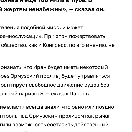
олива и еще 100 миль вглубь. В
й жертвы неизбежны», — сказал он.
ствления подобной миссии может
военнослужащих. При этом пожертвовать
бщество, как и Конгресс, по его мнению, не
ризнать, что Иран будет иметь некоторый
ерез Ормузский пролив] будет управляться
арантирует свободное движение судов без
ельный вариант», — сказал Панетта.
ие власти всегда знали, что рано или поздно
онтроль над Ормузским проливом как рычаг
стили возможность составить действенный