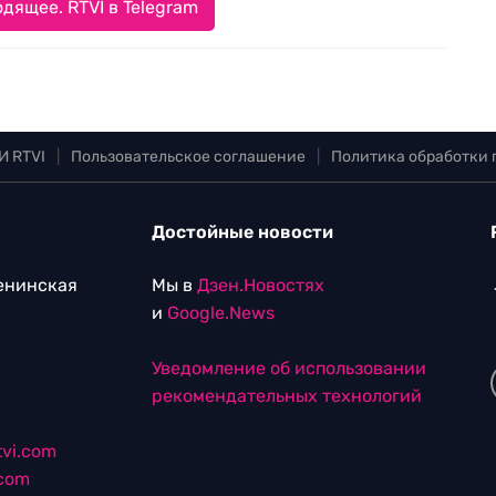
дящее. RTVI в Telegram
И RTVI
|
Пользовательское соглашение
|
Политика обработки
Достойные новости
Ленинская
Мы в
Дзен.Новостях
и
Google.News
Уведомление об использовании
рекомендательных технологий
vi.com
.com