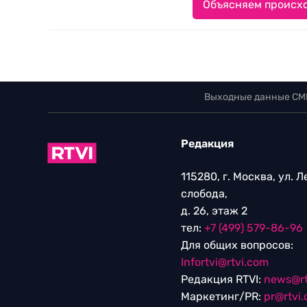
Объясняем происхо
Выходные данные СМ
Редакция
115280, г. Москва, ул. 
слобода,
д. 26, этаж 2
тел:
+7 (499) 579-86-96
Для общих вопросов:
Infortvi@rtvi.com
Редакция RTVI:
news@rt
Маркетинг/PR:
pr@rtvi