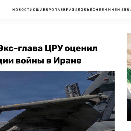
НОВОСТИ
США
ЕВРОПА
ЕВРАЗИЯ
ОБЪЯСНЯЕМ
МНЕНИЯ
В
кс-глава ЦРУ оценил
ции войны в Иране