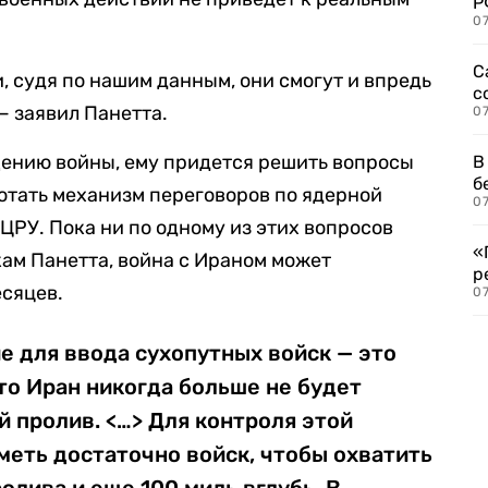
Р
07
С
, судя по нашим данным, они смогут и впредь
с
 заявил Панетта.
07
щению войны, ему придется решить вопросы
В
б
отать механизм переговоров по ядерной
07
ЦРУ. Пока ни по одному из этих вопросов
«
кам Панетта, война с Ираном может
р
есяцев.
07
 для ввода сухопутных войск — это
то Иран никогда больше не будет
 пролив. <…> Для контроля этой
еть достаточно войск, чтобы охватить