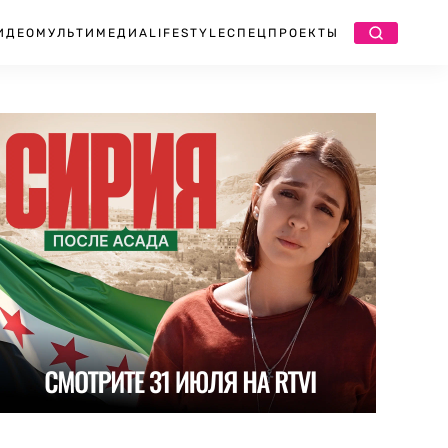
ИДЕО
МУЛЬТИМЕДИА
LIFESTYLE
СПЕЦПРОЕКТЫ