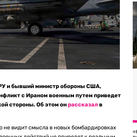
РУ и бывший министр обороны США,
онфликт с Ираном военным путем приведет
ой стороны. Об этом он
рассказал
в
о не видит смысла в новых бомбардировках
«
я военных действий не приведет к реальным