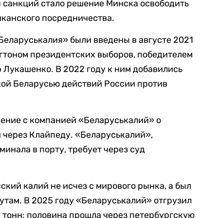
я санкций стало решение Минска освободить
иканского посредничества.
Беларуськалия» были введены в августе 2021
гтоном президентских выборов, победителем
 Лукашенко. В 2022 году к ним добавились
кой Беларусью действий России против
шение с компанией «Беларуськалий» о
й через Клайпеду. «Беларуськалий»,
инала в порту, требует через суд
кий калий не исчез с мирового рынка, а был
там. В 2025 году «Беларуськалий» отгрузил
н тонн: половина прошла через петербургскую