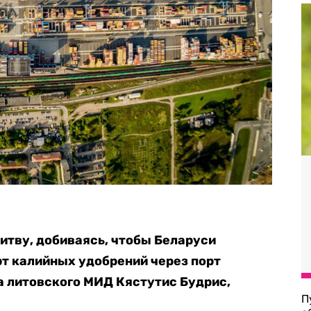
итву, добиваясь, чтобы Беларуси
т калийных удобрений через порт
ва литовского МИД Кястутис Будрис,
П