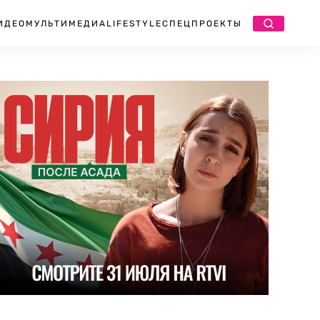
ИДЕО
МУЛЬТИМЕДИА
LIFESTYLE
СПЕЦПРОЕКТЫ