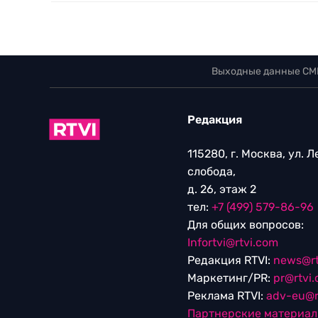
Выходные данные СМ
Редакция
115280, г. Москва, ул. 
слобода,
д. 26, этаж 2
тел:
+7 (499) 579-86-96
Для общих вопросов:
Infortvi@rtvi.com
Редакция RTVI:
news@rt
Маркетинг/PR:
pr@rtvi
Реклама RTVI:
adv-eu@r
Партнерские материа