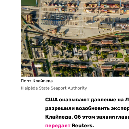
Порт Клайпеда
Klaipėda State Seaport Authority
США оказывают давление на Л
разрешили возобновить экспор
Клайпеда. Об этом заявил гла
передает
Reuters.