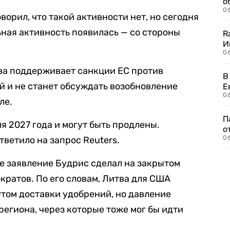
о
06
ворил, что такой активности нет, но сегодня
льная активность появилась — со стороны
R
И
0
тва поддерживает санкции ЕС против
В
 и не станет обсуждать возобновление
Е
06
ле.
П
я 2027 года и могут быть продлены.
о
06
ветило на запрос Reuters.
ое заявление Будрис сделал на закрытом
ратов. По его словам, Литва для США
том доставки удобрений, но давление
региона, через которые тоже мог бы идти