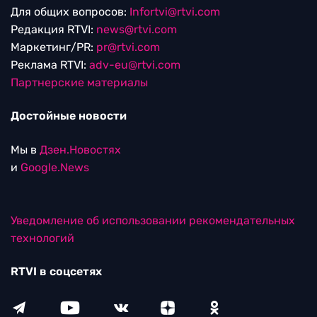
Для общих вопросов:
Infortvi@rtvi.com
Редакция RTVI:
news@rtvi.com
Маркетинг/PR:
pr@rtvi.com
Реклама RTVI:
adv-eu@rtvi.com
Партнерские материалы
Достойные новости
Мы в
Дзен.Новостях
и
Google.News
Уведомление об использовании рекомендательных
технологий
RTVI в соцсетях