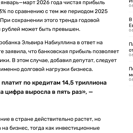
И
 январь—март 2026 года чистая прибыль
0
3% по сравнению с тем же периодом 2025
В
. При сохранении этого тренда годовой
Е
лн рублей может быть превышен.
06
робанка Эльвира Набиуллина в ответ на
П
о
е заявила, что банковская прибыль позволяет
06
и. В этом случае, добавил депутат, следует
а именно долговой нагрузки бизнеса.
П
м
06
 платит по кредитам 14,5 триллиона
та цифра выросла в пять раз», —
ние в стране действительно растет, но
а на бизнес, тогда как инвестиционные