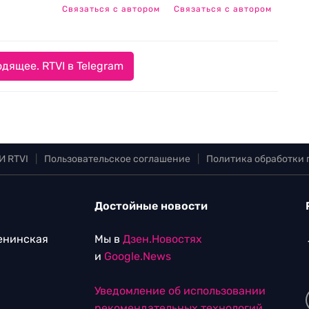
Связаться с автором
Связаться с автором
дящее. RTVI в Telegram
И RTVI
|
Пользовательское соглашение
|
Политика обработки
Достойные новости
Ленинская
Мы в
Дзен.Новостях
и
Google.News
Уведомление об использовании
рекомендательных технологий