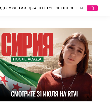
ИДЕО
МУЛЬТИМЕДИА
LIFESTYLE
СПЕЦПРОЕКТЫ