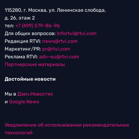
115280, г. Москва, ул. Ленинская слобода,
д. 26, этаж 2
тел:
+7 (499) 579-86-96
Для общих вопросов:
Infortvi@rtvi.com
Редакция RTVI:
news@rtvi.com
Маркетинг/PR:
pr@rtvi.com
Реклама RTVI:
adv-eu@rtvi.com
Партнерские материалы
Достойные новости
Мы в
Дзен.Новостях
и
Google.News
Уведомление об использовании рекомендательных
технологий