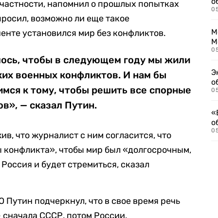
о
 частности, напомнил о прошлых попытках
0
просил, возможно ли еще такое
М
ненте установился мир без конфликтов.
М
05
лось, чтобы в следующем году мы жили
Э
яких военных конфликтов. И нам бы
о
имся к тому, чтобы решить все спорные
05
в», — сказал Путин.
«
о
05
ив, что журналист с ним согласится, что
 конфликта», чтобы мир был «долгосрочным,
Россия и будет стремиться, сказал
 Путин подчеркнул, что в свое время речь
— сначала СССР, потом России.