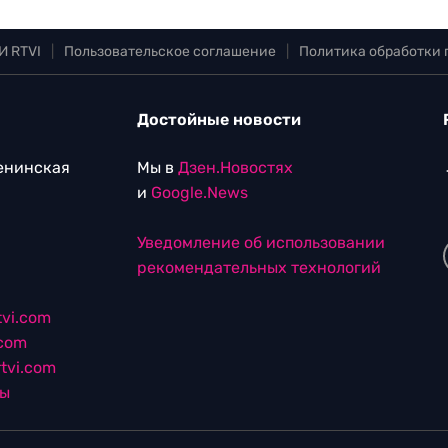
И RTVI
|
Пользовательское соглашение
|
Политика обработки
Достойные новости
Ленинская
Мы в
Дзен.Новостях
и
Google.News
Уведомление об использовании
рекомендательных технологий
vi.com
.com
tvi.com
лы