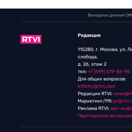
Выходные данные СМ
Редакция
115280, г. Москва, ул. 
слобода,
д. 26, этаж 2
тел:
+7 (499) 579-86-96
Для общих вопросов:
Infortvi@rtvi.com
Редакция RTVI:
news@rt
Маркетинг/PR:
pr@rtvi
Реклама RTVI:
adv-eu@r
Партнерские материа