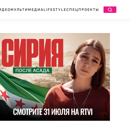
ИДЕО
МУЛЬТИМЕДИА
LIFESTYLE
СПЕЦПРОЕКТЫ