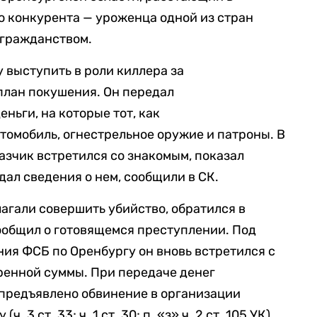
го конкурента — уроженца одной из стран
 гражданством.
выступить в роли киллера за
план покушения. Он передал
ньги, на которые тот, как
томобиль, огнестрельное оружие и патроны. В
азчик встретился со знакомым, показал
ал сведения о нем, сообщили в СК.
агали совершить убийство, обратился в
ообщил о готовящемся преступлении. Под
ия ФСБ по Оренбургу он вновь встретился с
ренной суммы. При передаче денег
 предъявлено обвинение в организации
 3 ст. 33; ч. 1 ст. 30; п. «з» ч. 2 ст. 105 УК).