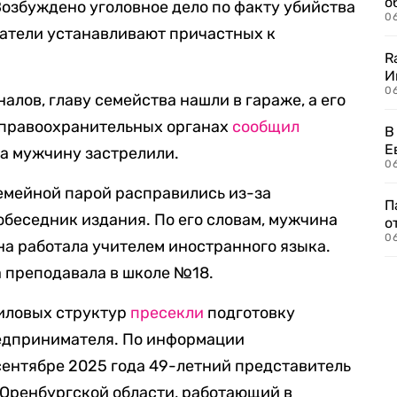
о
Возбуждено уголовное дело по факту убийства
06
дователи устанавливают причастных к
R
И
0
лов, главу семейства нашли в гараже, а его
в правоохранительных органах
сообщил
В
Е
 а мужчину застрелили.
06
семейной парой расправились из-за
П
обеседник издания. По его словам, мужчина
о
06
на работала учителем иностранного языка.
на преподавала в школе №18.
силовых структур
пресекли
подготовку
редпринимателя. По информации
сентябре 2025 года 49-летний представитель
 Оренбургской области, работающий в