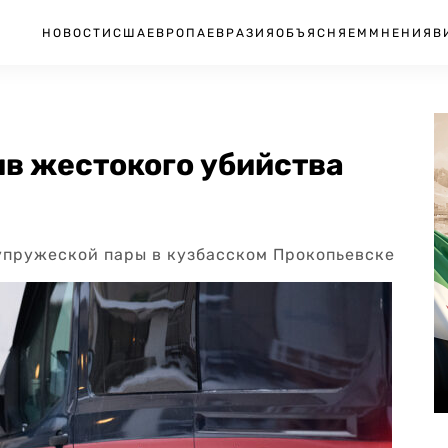
НОВОСТИ
США
ЕВРОПА
ЕВРАЗИЯ
ОБЪЯСНЯЕМ
МНЕНИЯ
В
в жестокого убийства
супружеской пары в кузбасском Прокопьевске