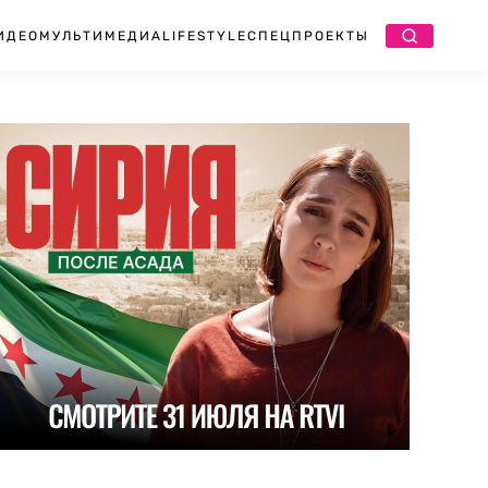
ИДЕО
МУЛЬТИМЕДИА
LIFESTYLE
СПЕЦПРОЕКТЫ