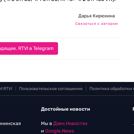
Дарья Кирюхина
Связаться с автором
дящее. RTVI в Telegram
И RTVI
|
Пользовательское соглашение
|
Политика обработки
Достойные новости
Ленинская
Мы в
Дзен.Новостях
и
Google.News