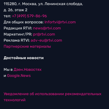
115280, г. Москва, ул. Ленинская слобода,
д. 26, этаж 2
тел:
+7 (499) 579-86-96
Для общих вопросов:
Infortvi@rtvi.com
Редакция RTVI:
news@rtvi.com
Маркетинг/PR:
pr@rtvi.com
Реклама RTVI:
adv-eu@rtvi.com
Партнерские материалы
Достойные новости
Мы в
Дзен.Новостях
и
Google.News
Уведомление об использовании рекомендательных
технологий