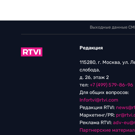
Выходные данные СМ
Редакция
115280, г. Москва, ул. 
слобода,
д. 26, этаж 2
тел:
+7 (499) 579-86-96
Для общих вопросов:
Infortvi@rtvi.com
Редакция RTVI:
news@rt
Маркетинг/PR:
pr@rtvi
Реклама RTVI:
adv-eu@r
Партнерские материа