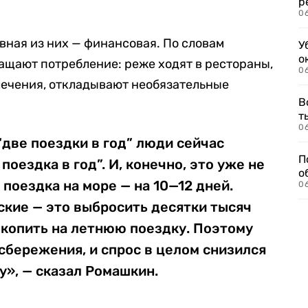
р
06
авная из них — финансовая. По словам
У
о
ращают потребление: реже ходят в рестораны,
06
лечения, откладывают необязательные
В
т
06
“две поездки в год” люди сейчас
П
поездка в год”. И, конечно, это уже не
о
 поездка на море — на 10—12 дней.
06
йские — это выбросить десятки тысяч
о копить на летнюю поездку. Поэтому
сбережения, и спрос в целом снизился
ду», — сказал Ромашкин.