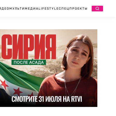
ИДЕО
МУЛЬТИМЕДИА
LIFESTYLE
СПЕЦПРОЕКТЫ