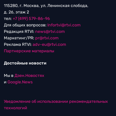
115280, г. Москва, ул. Ленинская слобода,
д. 26, этаж 2
тел:
+7 (499) 579-86-96
Для общих вопросов:
Infortvi@rtvi.com
Редакция RTVI:
news@rtvi.com
Маркетинг/PR:
pr@rtvi.com
Реклама RTVI:
adv-eu@rtvi.com
Партнерские материалы
Достойные новости
Мы в
Дзен.Новостях
и
Google.News
Уведомление об использовании рекомендательных
технологий