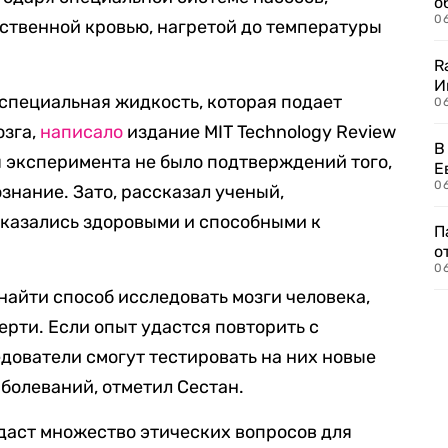
о
06
сственной кровью, нагретой до температуры
R
И
 специальная жидкость, которая подает
0
озга,
написало
издание MIT Technology Review
В
мя эксперимента не было подтверждений того,
Е
06
ознание. Зато, рассказал ученый,
оказались здоровыми и способными к
П
о
06
найти способ исследовать мозги человека,
ерти. Если опыт удастся повторить с
едователи смогут тестировать на них новые
аболеваний, отметил Сестан.
здаст множество этических вопросов для