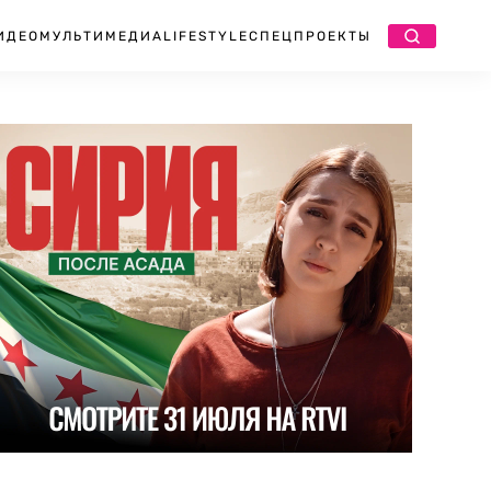
ИДЕО
МУЛЬТИМЕДИА
LIFESTYLE
СПЕЦПРОЕКТЫ