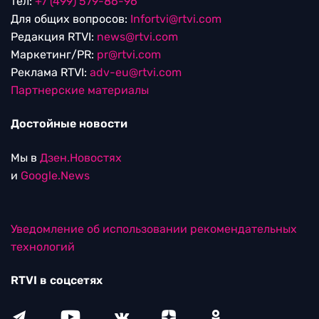
тел:
+7 (499) 579-86-96
Для общих вопросов:
Infortvi@rtvi.com
Редакция RTVI:
news@rtvi.com
Маркетинг/PR:
pr@rtvi.com
Реклама RTVI:
adv-eu@rtvi.com
Партнерские материалы
Достойные новости
Мы в
Дзен.Новостях
и
Google.News
Уведомление об использовании рекомендательных
технологий
RTVI в соцсетях