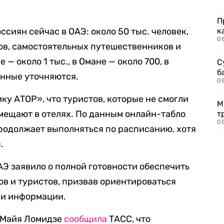
П
ссиян сейчас в ОАЭ: около 50 тыс. человек,
к
0
ов, самостоятельных путешественников и
— около 1 тыс., в Омане — около 700, в
С
б
анные уточняются.
0
у АТОР», что туристов, которые не смогли
М
змещают в отелях. По данным онлайн-табло
т
0
продолжает выполняться по расписанию, хотя
.
Э заявило о полной готовности обеспечить
ов и туристов, призвав ориентироваться
ки информации.
 Майя Ломидзе
сообщила
ТАСС, что