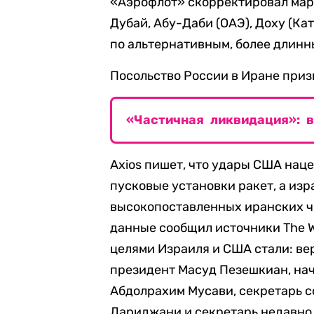
«Аэрофлот» скорректировал мар
Дубай, Абу-Даби (ОАЭ), Доху (Ка
по альтернативным, более длин
Посольство России в Иране приз
«Частичная ликвидация»: 
Axios пишет, что удары США нац
пусковые установки ракет, а из
высокопоставленных иранских ч
данные сообщил источники The Wa
целями Израиля и США стали: ве
президент Масуд Пезешкиан, на
Абдолрахим Мусави, секретарь с
Лариджани и секретарь недавно