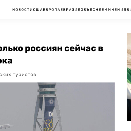
НОВОСТИ
США
ЕВРОПА
ЕВРАЗИЯ
ОБЪЯСНЯЕМ
МНЕНИЯ
В
олько россиян сейчас в
ока
йских туристов