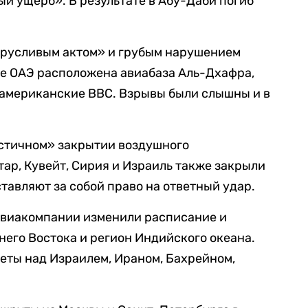
й ущерб». В результате в Абу-Даби погиб
трусливым актом» и грубым нарушением
це ОАЭ расположена авиабаза Аль-Дхафра,
 американские ВВС. Взрывы были слышны и в
астичном» закрытии воздушного
тар, Кувейт, Сирия и Израиль также закрыли
ставляют за собой право на ответный удар.
авиакомпании изменили расписание и
его Востока и регион Индийского океана.
еты над Израилем, Ираном, Бахрейном,