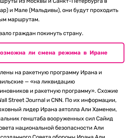
шруты из Москвы и Санкт-Петербурга в
тар) и Мале (Мальдивы), они будут проходить
ным маршрутам.
вало граждан покинуть страну.
возможна ли смена режима в Иране
елены на ракетную программу Ирана и
раильские — «на ликвидацию
иновников и ракетную программу». Схожие
ll Street Journal и CNN. По их информации,
рховный лидер Ирана аятолла Али Хаменеи,
чальник генштаба вооруженных сил Сайид
овета национальной безопасности Али
 созданного Совета обороны Ирана Али