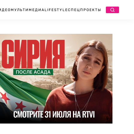
ИДЕО
МУЛЬТИМЕДИА
LIFESTYLE
СПЕЦПРОЕКТЫ