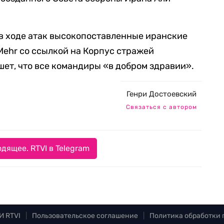
 в ходе атак высокопоставленные иранские
Mehr со ссылкой на Корпус стражей
ет, что все командиры «в добром здравии».
Генри Достоевский
Связаться с автором
дящее. RTVI в Telegram
И RTVI
|
Пользовательское соглашение
|
Политика обработки