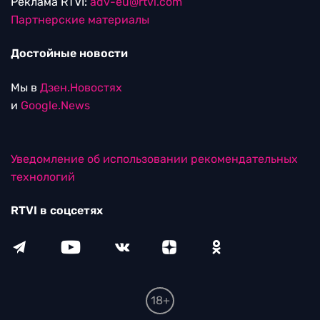
Реклама RTVI:
adv-eu@rtvi.com
Партнерские материалы
Достойные новости
Мы в
Дзен.Новостях
и
Google.News
Уведомление об использовании рекомендательных
технологий
RTVI в соцсетях
18+