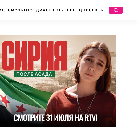
ИДЕО
МУЛЬТИМЕДИА
LIFESTYLE
СПЕЦПРОЕКТЫ