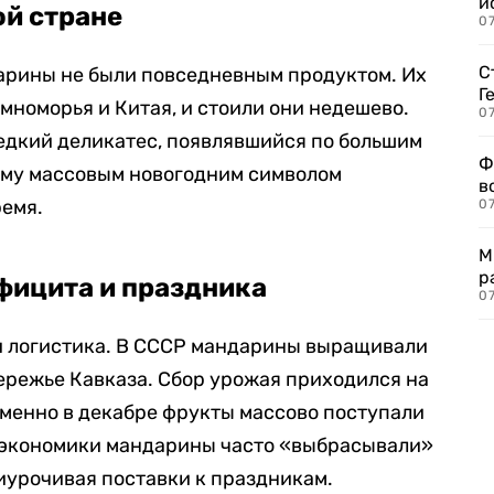
и
й стране
0
С
рины не были повседневным продуктом. Их
Г
мноморья и Китая, и стоили они недешево.
07
едкий деликатес, появлявшийся по большим
Ф
ему массовым новогодним символом
в
ремя.
07
М
р
фицита и праздника
07
и логистика. В СССР мандарины выращивали
ережье Кавказа. Сбор урожая приходился на
именно в декабре фрукты массово поступали
й экономики мандарины часто «выбрасывали»
риурочивая поставки к праздникам.