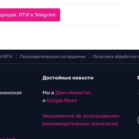
дящее. RTVI в Telegram
И RTVI
|
Пользовательское соглашение
|
Политика обработки
Достойные новости
Ленинская
Мы в
Дзен.Новостях
и
Google.News
Уведомление об использовании
рекомендательных технологий