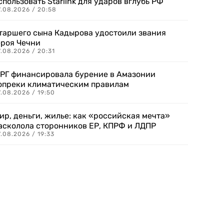
спользовать Starlink для ударов вглубь РФ
7.08.2026 / 20:58
таршего сына Кадырова удостоили звания
ероя Чечни
.08.2026 / 20:31
РГ финансировала бурение в Амазонии
опреки климатическим правилам
.08.2026 / 19:50
ир, деньги, жилье: как «российская мечта»
асколола сторонников ЕР, КПРФ и ЛДПР
.08.2026 / 19:33