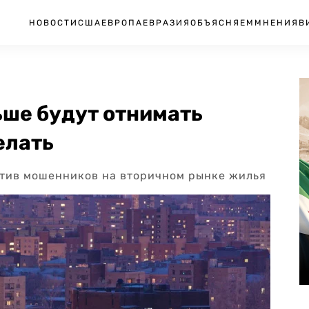
НОВОСТИ
США
ЕВРОПА
ЕВРАЗИЯ
ОБЪЯСНЯЕМ
МНЕНИЯ
В
ьше будут отнимать
елать
отив мошенников на вторичном рынке жилья