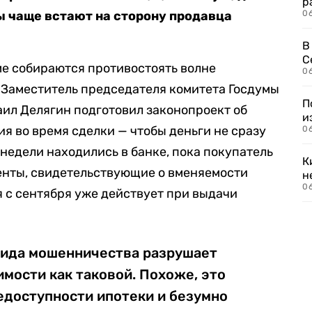
р
ы чаще встают на сторону продавца
06
В
С
уме собираются противостоять волне
06
 Заместитель председателя комитета Госдумы
П
ил Делягин подготовил законопроект об
и
я во время сделки — чтобы деньги не сразу
06
 недели находились в банке, пока покупатель
К
енты, свидетельствующие о вменяемости
н
06
 с сентября уже действует при выдачи
вида мошенничества разрушает
мости как таковой. Похоже, это
недоступности ипотеки и безумно