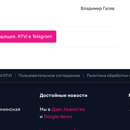
Владимир Гусев
дящее. RTVI в Telegram
И RTVI
|
Пользовательское соглашение
|
Политика обработки
Достойные новости
Ленинская
Мы в
Дзен.Новостях
и
Google.News