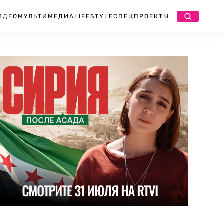
ИДЕО
МУЛЬТИМЕДИА
LIFESTYLE
СПЕЦПРОЕКТЫ