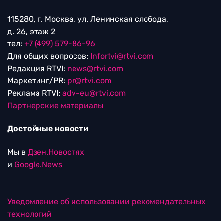
115280, г. Москва, ул. Ленинская слобода,
д. 26, этаж 2
тел:
+7 (499) 579-86-96
Для общих вопросов:
Infortvi@rtvi.com
Редакция RTVI:
news@rtvi.com
Маркетинг/PR:
pr@rtvi.com
Реклама RTVI:
adv-eu@rtvi.com
Партнерские материалы
Достойные новости
Мы в
Дзен.Новостях
и
Google.News
Уведомление об использовании рекомендательных
технологий